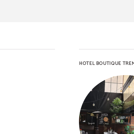
HOTEL BOUTIQUE TREM
UNA SEMANA CON
NOSOTROS
Alójate 7 noches con nosotros y disfruta de un 15% 
descuento. Oferta no reembolsable.
RESERVAR