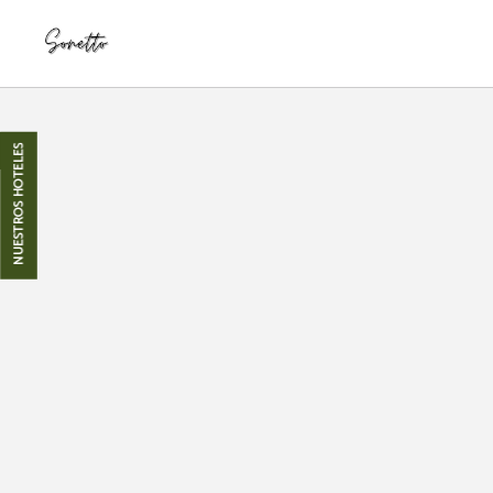
Hotel Boutique Tremo Bustamante del Hotel Sonetto en Recoleta. Web Oficial.
NUESTROS HOTELES